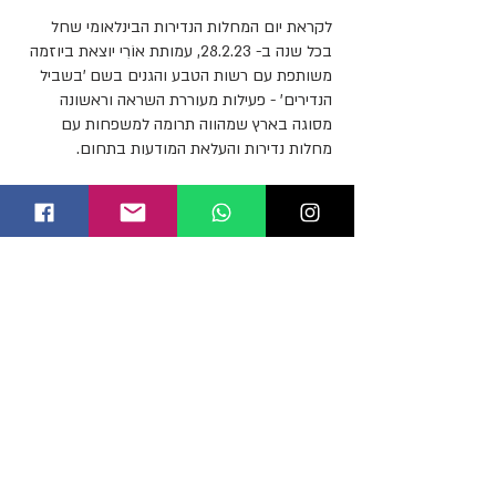
לקראת יום המחלות הנדירות הבינלאומי שחל
בכל שנה ב- 28.2.23, עמותת אוֹרִי יוצאת ביוזמה
משותפת עם רשות הטבע והגנים בשם 'בשביל
הנדירים' - פעילות מעוררת השראה וראשונה
מסוגה בארץ שמהווה תרומה למשפחות עם
מחלות נדירות והעלאת המודעות בתחום.
ב- 27.2 נצא, חברות עסקיות התומכות בפעילות
ומשפחות מתמודדים עם מחלה נדירה לטיול
מודרך בשלושה מסלולי טיול מונגשים בשמורות
הטבע של רשות הטבע והגנים: עין אפק בצפון,
אפולוניה במרכז ועין גדי בדרום.
כמו כן, תתקיים הרצאה מרתקת בנושא מחלות
נדירות.
האתגרים העומדים בפני משפחות החולים
מורכבים ביותר ולכן ישנה חשיבות רבה בהעלאת
המודעות למחלות נדירות ועזרה בקידום הטיפול
הרפואי וזכויות החולים- אנחנו נדירים כל השנה!