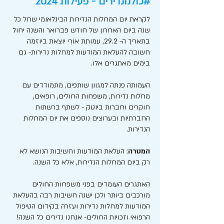
#כולנונדירים - פעילות 2024
המחלה וחוסר ההיכרות של הרופאים עם מחלות 
אלו. בנוסף, תהליך האבחון הוא מורכב ומאתגר, 
לקראת יום המחלות הנדירות הבינלאומי שחל כל
דורש מיומנות אבחון גבוהה ובדיקות מרובות, 
שנה ביום האחרון של חודש פברואר והשנה יחול
ולרוב גם ייעוץ גנטי. חלק מהבדיקות הנדרשות 
בתאריך ה- 29.2, עמותת אוֹרִי יוצאת ביוזמה
לאבחון מחלות נדירות אינן כלולות בסל שירותי 
חשובה להעלאת המודעות למחלות נדירות- גם
הבריאות, וחלקן נערכות על בסיס מחקר בלבד. 
בימים מאתגרים אלו.
לאור קשיים ואתגרים אלו, מובנת חשיבותו של 
העמותה פנתה למגוון שותפים, מתמודדים עם
יום המחלות הנדירות הבינלאומי.
מחלות נדירות, משפחות החולים, רופאים,
חוקרים וחברות ביוטק - לשתף ברשתות
החברתיות ובערוצים נוספים את יום המחלות
הנדירות.
המטרה
: העלאת המודעות וחשיבות הנושא לא
רק ביום המחלות הנדירות, אלא כל השנה.
האתגרים העומדים בפני משפחות החולים
מורכבים ביותר ולכן ישנה חשיבות רבה בהעלאת
המודעות למחלות נדירות ועזרה בקידום הטיפול
הרפואי וזכויות החולים- אנחנו נדירים כל השנה!