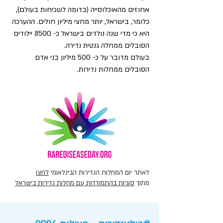
אחוזים מהאוכלוסייה (בדומה לשכיחות בעולם), 
כלומר, בישראל, יותר מחצי מיליון חולים. ההערכה 
היא כי מדי שנה נולדים בישראל כ- 8500 יילודים 
בעולם מדובר על כ- 500 מיליון בני אדם 
האתגר של החולים במחלות אלו ושל בני 
משפחתם הוא מורכב. מלבד ההתמודדות עם 
המחלה עצמה, ישנם אתגרים רבים נוספים: קושי 
רב לאבחן בזמן ובאופן מדויק את המחלה, גישה 
למומחים, עלות הטיפול במחלה, צורך בסיוע רב 
לחולה ולבני משפחתו, כוח אדם רפואי המוכשר 
לאתר יום המחלות הנדירות הבינלאומי
לחצו
מתוך
סוגיות בהתמודדות עם מחלות נדירות בישראל
מבוטל של רופאים במשך שנים, ללא מענה הולם, 
עד שמחלתם מאובחנת, בעיקר בגלל נדירות 