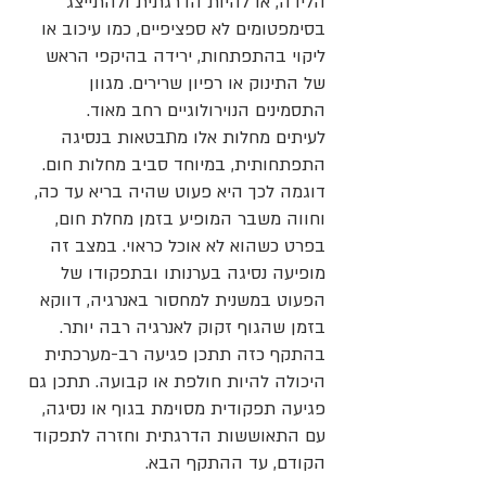
הלידה, או להיות הדרגתית ולהתייצג
בסימפטומים לא ספציפיים, כמו עיכוב או
ליקוי בהתפתחות, ירידה בהיקפי הראש
של התינוק או רפיון שרירים. מגוון
התסמינים הנוירולוגיים רחב מאוד.
לעיתים מחלות אלו מתבטאות בנסיגה
התפתחותית, במיוחד סביב מחלות חום.
דוגמה לכך היא פעוט שהיה בריא עד כה,
וחווה משבר המופיע בזמן מחלת חום,
בפרט כשהוא לא אוכל כראוי. במצב זה
מופיעה נסיגה בערנותו ובתפקודו של
הפעוט במשנית למחסור באנרגיה, דווקא
בזמן שהגוף זקוק לאנרגיה רבה יותר.
בהתקף כזה תתכן פגיעה רב-מערכתית
היכולה להיות חולפת או קבועה. תתכן גם
פגיעה תפקודית מסוימת בגוף או נסיגה,
עם התאוששות הדרגתית וחזרה לתפקוד
הקודם, עד ההתקף הבא.