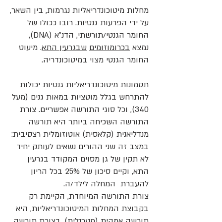
מחלות מיטוכונדריאליות נגרמות, בין השאר,
על ידי הפרעות גנטיות. רובו ככולו של
החומר הגנטי/תורשתי, הדנ"א (DNA),
נמצא
בכרומוזומים
שבגרעין התא
. מיעוט
החומר הגנטי מצוי במיטוכונדריה.
תסמונות מיטוכונדריאליות גנטיות יכולות
להתרחש בגלל מוטציות במאות גנים (מעל
340), וכל סוגי התורשה אפשריים. צורת
התורשה השכיחה ביותר היא תורשה
מנדליאנית (קלאסית) אוטוזומלית רצסיבית:
במצב זה שני ההורים נשאים לעותק יחיד
לא תקין של גן מסוים המקודד בגרעין
התא, וקיים סיכון של 25% בכל הריון
להעברת המחלה לילד/ה.
צורת התורשה המיוחדת, הקיימת רק
בקבוצת המחלות המיטוכונדריאליות, היא
תורשה אמהית (מטרנלית). בצורת תורשה