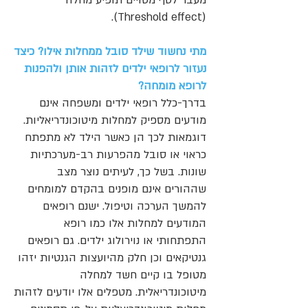
מעבר לסף מסויים תופיע מחלה
(Threshold effect).
​
מתי נחשוד שילד סובל ממחלות אילו? כיצד
נעזור לרופאי ילדים לזהות אותן ולהפנות
לרופא מומחה?
בדרך-כלל רופאי ילדים ומשפחה אינם
מודעים מספיק למחלות מיטוכונדריאליות.
דוגמאות לכך הן כאשר הילד לא מתפתח
כראוי או סובל מהפרעות רב-מערכתיות
שונות. בשל כך, לעיתים נוצר מצב
שההורים אינם מופנים בהקדם למומחים
להמשך הערכה וטיפול. ישנם רופאים
המודעים למחלות אלו כמו רופא
התפתחותי או נוירולוג ילדים. גם רופאים
גנטיקאים וכן חלק מהיועצות הגנטיות יזהו
מטופל בו קיים חשד למחלה
מיטוכונדריאלית. מטפלים אלו יודעים לזהות