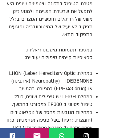
מטרת הטיפול בתזונה וויטמינים שונים היא
לתפעל את שרשרת הנשימה ולמנוע נזק
משני של רדיקלים חופשיים הנוצרים בגלל
תפקוד לא יעיל של המיטוכונדריה ופוגעים
בתפקוד התאי.
במספר תסמונות מיטכונדריאליות
ספציפיות קיימים טיפולים יעודיים:
במחלת LHON (Leber Hereditary Optic
Neuropathy) - IDEBENONE (אידבינון)
או (EPI-743 drug) כמפורט בהמשך.
במחלת LEIGH יש טיפולים שונים, כולל
טיפול ניסיוני ב EP300 כמפורט בהמשך.
במחלות הנובעות מחסר של נוקלאוטידים
(חומצות גרעין) בשל פגיעה אנזימטית, כגון
TK2 (Thymidine kinase 2) deficiency,
ניתן לתת נוקלאוטידים מהחוץ כתרופה. גם