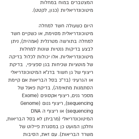
המצטברים במוח במחלות
מיטוכונדריאליות (כגון, לקטט).
היום כשעולה חשד למחלה
מיטוכונדריאלית מסוימת, או כשקיים חשד
למחלה בתורשה מטרנלית (אמהית), ניתן
לבצע בדיקות גנטיות שונות למחלות
מיטוכונדריאליות. אלו יכולות לכלול בדיקה
של מוטציות שכיחות בגן ספציפי, בדיקת
ריצוף של גן חשוד בדנ"א המיטוכונדריאלי
או הגרעיני (בד"כ בסל הבריאות אם קיימת
הסתמנות מתאימה), בדיקת פאנל של
מספר גנים, ריצוף אקסונים (Exome
sequencing), ריצוף גנום (Genome
sequencing) או ריצוף ה DNA
המיטוכונדריאלי (מרביתן לא בסל הבריאות,
וחלקן המועט כן במסגרת פיילוט של
משרד הבריאות). עם זאת, הסיבות