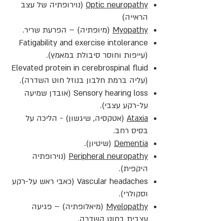
Optic neuropathy
(נוירופתיה של עצב
הראייה)
Myopathy
(מיופתיה) – הפרעת שריר.
Fatigability and exercise intolerance
(עייפות וחוסר סיבולת במאמץ).
Elevated protein in cerebrospinal fluid
(עליה ברמת חלבון בנוזל חוט השדרה).
Sensory hearing loss (אובדן שמיעה
על-רקע עצבי).
Ataxia
(אטקסיה, שיגשון) - הליכה על
בסיס רחב.
Dementia
(שיטיון).
Peripheral neuropathy
(נוירופתיה
היקפית).
Vascular headaches (כאבי ראש על-רקע
וסקולרי).
Myelopathy
(מיאלופתיה) – פגיעה
עצבית בחוט השדרה.