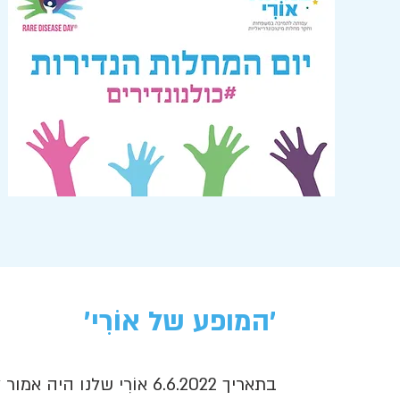
'המופע של אוֹרִי'