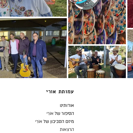
עמותת אורי
או
דותינו
הסיפור של
אוֹרִי
מיזם הסביבון של
אוֹרִי
ה
רצאות