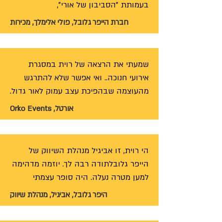
המון תודה וחיבוק גדול לך ולהלה 
ההרצאה.
שלצידך,
זכיתי לשמוע את ההרצאה המרגשת 
חברת הייפר גלובל, פולי אלימלך, מכירות
והמעצימה כ"כ של יו"ר העמותה ואמא של 
שמעתי את הרצאה של רוית במסגרת 
מיד בתחילת ההרצאה הבנו שאורי לא 
אירועי חנוכה.. ואי אפשר שלא להתרגש 
ילד יפה תואר ונשמה, שאיבד את חיו 
רוית מרצה ומעבירה מסרים של אור, של 
אורטל, Orko Events
עוצמה, של עשיית הטוב, של נתינה 
רווית לקחה אותנו למסע מרתק,השזור 
ממליצה בחום לכל מי שצריך הרצאת 
הי רוית, זו אביגיל מנהלת השיווק של 
בהמון כאב,דרך חתחתים עיקשת שהובילה 
השראה שתעניק לעובדים ערך חברתי 
הייפר גלובלתודה רבה לך. יוזמה מדהימה 
מוסף.
למען מטרה נעלה. היה סופר עצמתי 
ומרגש ממש. שמחה מאד שזכינו לקחת 
אומנם היא איבדה ילד אבל בחרה בנפש 
היפר גלובל, אביגיל, מנהלת שיווק
חלק. יישר כח ובהצלחה ענקית 🙏🙂
חפצה "לשחק עם הקלפים" שקיבלה בדרך 
מכובדת, מעצימה ומרובת עשייה לחברה 