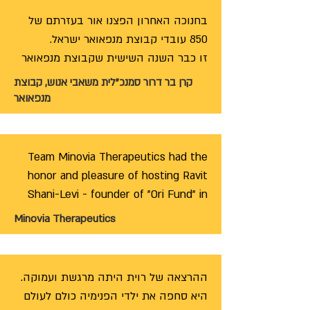
בחנוכה האחרון הפצנו אור בעזרתם של 
זו כבר השנה השישית שקבוצת מנפאואר 
ורוית בחוכמה  עשתה וסובבה את הגלגל 
מחוברת בלב ובנשמה לעשייה של עמותת 
קרן בר דרור סמנכ"לית משאבי אנוש, קבוצת
אורי ומלבד תרומה כספית לרכישת 
מנפאואר
סביבונים שיפיצו אור, עובדי הקבוצה 
מיני סוגים של סביבונים, בדיוק כמו שאורי 
הצטרפו לפעילויות מפיצות אור במוסדות 
שונים. כל המתנדבים חזרו עם לב רחב 
Team Minovia Therapeutics had the 
הסביבונים האלו יוצרים חיבורים מופלאים 
אפילו יותר והרגשה של תרומה ומשמעות 
honor and pleasure of hosting Ravit 
בין נתינה לקבלה,בין אירגונים שונים 
Shani-Levi - founder of "Ori Fund" in 
השנה הרגיש לנו שאנחנו רוצים להרחיב 
memory of Ori Levi. "Ori Fund" 
Minovia Therapeutics
אפילו יותר את האור ולספר גם לעובדים 
supports families of children with rare 
שלא לוקחים חלק בהתנדבות הקהילתית 
אני כותבת ודומעת משום שאני יודעת כמה 
על פעילות העמותה, על מטרותיה ועל 
Ravit shared her inspiring journey 
כוחות רוית צריכה להמשיך הלאה למרות 
היכולת של כל אחד ואחד מהם להפיץ את 
“From Darkness To Light” and Ori’s 
היא סחפה את ילדי הפנימיה כולם לעולם 
love for gyroscopes (dreidels), in 