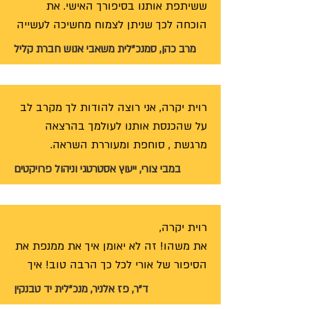
ששיתפת אותנו בסיפורך האישי. את 
תובנות מפילות אסימונים של תקווה, 
הוכחה לכך שניתן לצמוח מחשיכה לעשייה 
חלומות, אמונה באדם וביכולותיו. 
מאירה ותורמת. סחפת את כולנו באנרגייה 
מרב כהן, סמנכ"לית משאבי אנוש חברת קליל
בהרצאתך את נותנת כ"כ הרבה כוח ואור. 
החיובית שלך והרצאתך מחושך לאור 
תודה על הזמן שהשקעת והמסרים 
הייתה מעוררת השראה. אנו גאים ביכולתנו 
שהעובדים לוקחים איתם לכול החיים. עד 
לסייע לעמותה שהקמת ונשמח לעשות כך 
רוית יקרה, אני רוצה להודות לך מקרב לב 
היום אני מקבלת תגובות מאוד חיוביות 
גם בעתיד.
על שהכנסת אותנו לעולמך בהרצאה 
ומרגשות מהנוכחים.
אין לי ספק שאמליץ על הרצאתך "מחושך 
במבי צורי, ייעוץ אסטרטגי וניהול פרויקטים
לאור " לכל ארגון שמחפש הרצאה שנוגעת 
ומעוררת חשיבה. תודה!
את משהו! זה לא יאומן איך את ממנפת את 
הסיפור של אורי לכל כך הרבה טוב! איך 
את מצליחה לחבר גופים ותורמים, ואיך את 
ד"ר, פז אלניר, מנכ"לית יד טבנקין
מקדמת את המחקר בנושא של מחלות 