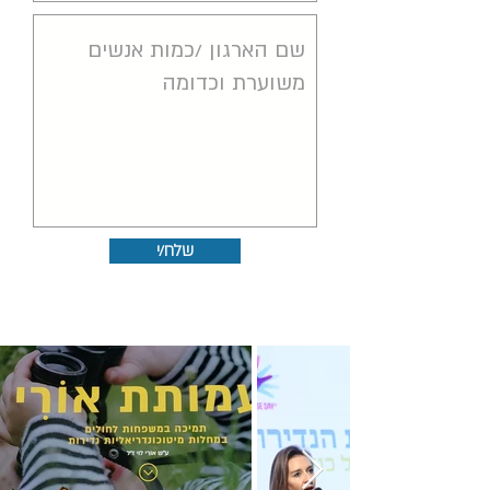
שלח/י