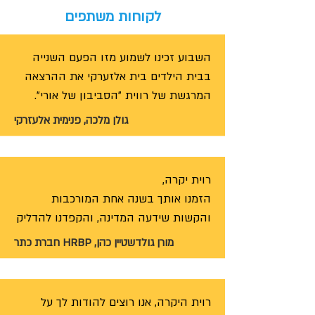
לקוחות משתפים
השבוע זכינו לשמוע מזו הפעם השנייה 
בבית הילדים בית אלזערקי את ההרצאה 
המרגשת של רווית ״הסביבון של אורי״. 
רווית בצורה מרגשת מאד משתפת את 
גולן מלכה, פנימית אלעזרקי
הנערים בסיפורה הסוחף אשר כולל בתוכו 
כאב ואובדן גדול מאד שהופך שלב שלב 
לתהליך של צמיחה , נתינה וגדילה. 
התובנות האישיות ששיתפה רווית עם 
הזמנו אותך בשנה אחת המורכבות 
הילדים פגשו אותם במקום נכון ומדוייק 
והקשות שידעה המדינה, והקפדנו להדליק 
והפידבק מהם אחרי היה עמוק ומרגש. 
איתך נר ראשון של חנוכה ביחידה שלנו- 
מורן גולדשטיין כהן, HRBP חברת כתר
הרצאה שיחה שיתוף מומלצים וחשובים 
זאת על מנת להמשיך את האור של אורי 
מאד.
המתוק. סיפורך וסיפור משפחתך נוגע ללב, 
מרגש ועוצמתי. את מספרת בדרכך 
רוית היקרה, אנו רוצים להודות לך על 
המפולאה ומביאה את הקהל השומע לידי 