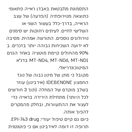
התסמונת מתבטאת באבדן ראייה פתאומי
כתוצאה מנוירופתיה (הפרעה) של עצב
הראייה, בדרך-כלל בעשור השני או
השלישי לחיים. לעיתים רחוקות יש סימנים
נוירולוגים נוספים. התורשה אמהית. מסיבה
לא ידועה השכיחות גבוהה יותר בזכרים. ב
90% מהחולים קיימת מוטציה באחד הגנים
MT-ND4, MT-ND6, MT-ND1 בדנ"א
המיטוכונדריאלי.
מקובל כי מתן של מינון גבוה של נוגד
החמצון IDEBENONE (אידבינון) עוזר
בשלב מוקדם של המחלה (תוך 3 חודשים
לכל היותר) מתחילת הירידה בראייה כדי
לעצור את ההתעוורות, ובחלק מהמקרים
להפוך אותה.
כיום גם קיים טיפול יעודי: EPI-743 drug.
תרופה זו דומה לאידבינון אם כי פוטנטנית