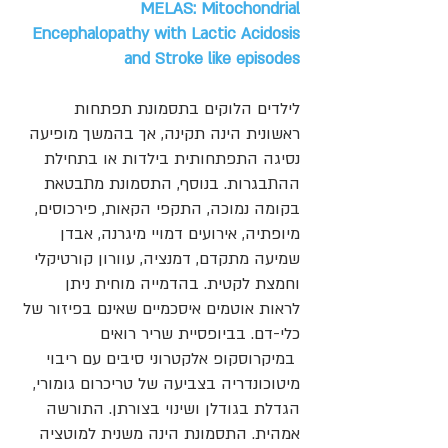
MELAS: Mitochondrial
Encephalopathy with Lactic Acidosis
and Stroke like episodes
לילדים הלוקים בתסמונת תפתחות
ראשונית הינה תקינה, אך בהמשך מופיעה
נסיגה התפתחותית בילדות או בתחילת
ההתבגרות. בנוסף, התסמונת מתבטאת
בקומה נמוכה, התקפי הקאות, פירכוסים,
מיופתיה, אירועים דמויי מיגרנה, אבדן
שמיעה מתקדם, דמנציה, עוורון קורטיקלי
וחמצת לקטית. בהדמייה מוחית ניתן
לראות אוטמים איסכמיים שאינם בפיזור של
כלי-דם. בביופסיית שריר רואים
במיקרוסקופ אלקטרוני סיבים עם ריבוי
מיטוכונדריה בצביעה של טריכרום גומורי,
הגדלת בגודלן ושינוי בצורתן. התורשה
אמהית. התסמונת הינה משנית למוטציה