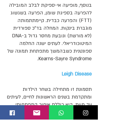
בנוסף, מופיעה אי-ספיקת לבלב המובילה
להפרעה בספיגת שומן, הפרעה בשגשוג
(FTT) והפרעה כבדית. קיימתתמותה
מוגברת בינקות. המחלה בד"כ ספורדית
(לא מורשת) ונובעת מחסר גדול ב-DNA
המיטוכודריאלי. לעתים ישנה החלמה
ספונטנית כשבהמשך מתפתחת תמונה של
Kearns-Sayre Syndrome.
Leigh Disease
תסמונת זו מתחילה בשחר הילדות
ומתקדמת בשנים הראשונות לחיים, לעיתים
עד מוות. היא כוללת איחור התפתחותי,
פיגור בגדילה, בעיות באכילה ובבליעה,
היפוטוניה, אטקסיה, פירכוסים,
קרדיומיופתיה (הפרעה בשריר הלב)
ואובדן ראייה. סיבת המוות היא בדרך-כלל