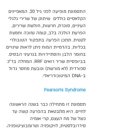
התסמונת מופיעה לפני גיל 20. המאפיינים
הקלאסיים כוללים שיתוק של שרירי גלגלי
העיניים, סוכרת, חרשות, חולשת שרירים,
הפרעת הולכה בלב, קומה נמוכה וחמצת
לקטית. תתכן הפרעה בתפקוד הטובולרי
בכליות. בהדמיית המוח ניתן לראות שינויים
בחומר הלבן והסתיידויות בגרעיני הבסיס.
בביופסיית שריר רואים RRF. המחלה בד"כ
ספורדית (לא מורשת) ונובעת מחסר גדול
ב-DNA המיטוכודריאלי.
Pearson’s Syndrome
תסמונת זו מתחילה כבר בשנה הראשונה
לחיים. היא מתבטאת בהפרעה קשה עד
כשל של מח העצם, קרי אנמיה
סידרובלסטית, לויקופניה וטרומבוציטופניה.