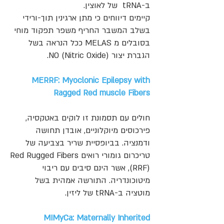
ב-tRNA של לאוצין.
קיימים דיווחים כי מתן ארגינין תוך-ורידי
בשלב המשבר החריף משפר תפקוד מוחי
בסובלים מ MELAS ככל הנראה בשל
הגברת יצור NO (Nitric Oxide).
MERRF: Myoclonic Epilepsy with
Ragged Red muscle Fibers
חולים עם תסמונת זו לוקים באטקסיה,
פירכוסים מיוקלוניים, אובדן תחושה
ודמנציה. בביופסיית שריר בצביעה של
טריכרום גומורי רואים Red Rugged Fibers
(RRF), אשר הינם סיבים עם ריבוי
מיטוכונדריה. התורשה אמהית בשל
מוטציה ב-tRNA של ליזין.
MIMyCa: Maternally Inherited