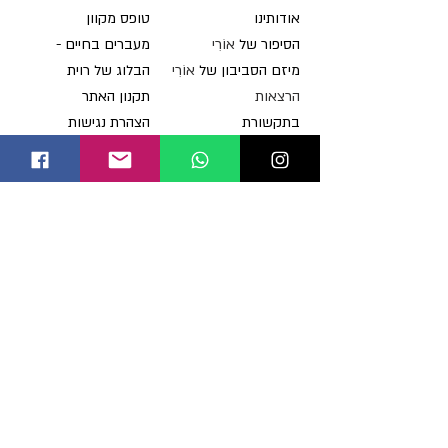
או
דותינו
טופס מקוון
הסיפור של
אוֹרִי
מעברים בחיים -
מיזם הסביבון של
אוֹרִי
הבלוג של רוית
ה
רצאות
תקנון האתר
בתקש
ורת
הצהרת נגישות
תרומות
להזמנ
ת הרצאות
יצירת קשר
מחלות מיטוכונדריאליות
מהי מחלה מיטוכונדריאלית
רשימת מחלות
סימנים ואבחון
מענקי מחקר