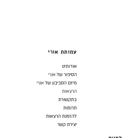
עמותת אורי
או
דותינו
הסיפור של
אוֹרִי
מיזם הסביבון של
אוֹרִי
ה
רצאות
בתקש
ורת
תרומות
להזמנ
ת הרצאות
יצירת קשר