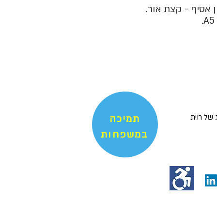
 אסיף - קצת אור.
 של רוית
תמיכה
במשפחות