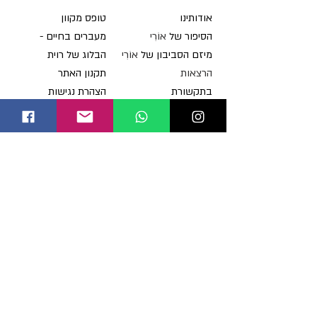
או
דותינו
טופס מקוון
הסיפור של
אוֹרִי
מעברים בחיים -
מיזם הסביבון של
אוֹרִי
הבלוג של רוית
ה
רצאות
תקנון האתר
בתקש
ורת
הצהרת נגישות
תרומות
להזמנ
ת הרצאות
יצירת קשר
מחלות מיטוכונדריאליות
מהי מחלה מיטוכונדריאלית
רשימת מחלות
סימנים ואבחון
מענקי מחקר