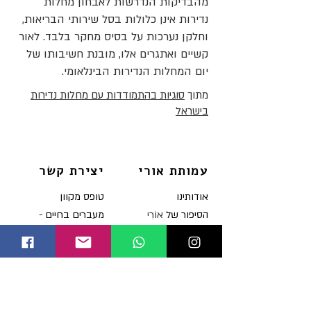
מהבדיקות הנדרשות לאבחון מחלות
נדירות אינן כלולות בסל שירותי הבריאות,
וחלקן נערכות על בסיס מחקר בלבד. לאור
קשיים ואתגרים אלו, מובנת חשיבותו של
יום המחלות הנדירות הבינלאומי.
מתוך
סוגיות בהתמודדות עם מחלות נדירות
בישראל
עמותת אורי
יצירת קשר
או
דותינו
טופס מקוון
הסיפור של
אוֹרִי
מעברים בחיים -
מיזם הסביבון של
אוֹרִי
הבלוג של רוית
ה
רצאות
תקנון האתר
בתקש
ורת
הצהרת נגישות
תרומות
להזמנ
ת הרצאות