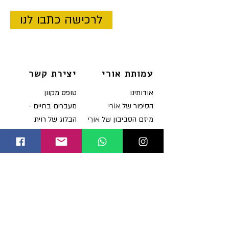
לרכישה כתבו לנו
עמותת אורי
יצירת קשר
או
דותינו
טופס מקוון
הסיפור של
אוֹרִי
מעברים בחיים -
מיזם הסביבון של
אוֹרִי
הבלוג של רוית
ה
רצאות
תקנון האתר
בתקש
ורת
הצהרת נגישות
תרומות
להזמנ
ת הרצאות
יצירת קשר
מחלות מיטוכונדריאליות