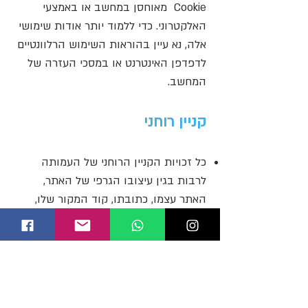
Cookie מאוחסן במחשב או באמצעי
האלקטרוני. כדי ללמוד יותר אודות שימושי
אלה, נא עיין בהוראות השימוש הרלוונטיים
לדפדפן האינטרנט או במסכי העזרה של
המחשב.
קניין רוחני
כל זכויות הקניין הרוחני של העמותה
לרבות בגין עיצובו הגרפי של האתר,
האתר עצמו, כתובתו, קוד המקור שלו,
התמונות, בסיסי הנתונים, וכן כל פרט
הקשור בהפעלתו הינם רכושה הבלעדי של
העמותה.
אין להעתיק, לפרסם, להפיץ, לשכפל,
לתרגם למכור או לשווק מידע כלשהו מן