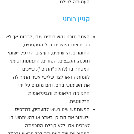
העמותה לשלם.
קניין רוחני
האתר תוכנו והשירותים שבו, לרבות אך לא
רק זכויות היוצרים בכל הטקסטים,
החומרים, היישומים, העיצוב הגרפי, יישומי
תוכנה, הקבצים, הקודים, התמונות וסימני
המסחר בו (להלן: "התוכן"), שייכים
לעמותה ו/או לצד שלישי אשר התיר לה
את השימוש בהם, והם מוגנים על ידי
החקיקה הלאומית והבינלאומית
הרלוונטית.
המשתמש אינו רשאי להעתיק, להדפיס
ולשמור את התוכן באתר או להשתמש בו
לצרכים אלו, ללא קבלת הסכמתה
המפורשת של העמותה לכך מראש ובכתב.