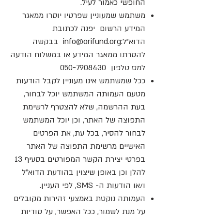
החופשי כאמור לעיל.
משתמש שמעוניין שפרטיו יוסרו ממאגר
המידע הרשום יפנה לכתובת
הדוא"ל:
info@orifund.org
בבקשה
להסרתו ממאגר המידע או במשלוח הודעה
למס טלפון
050-7908430
ככל שמשתמש אינו מעוניין לקבל הודעות
מטעם העמותה המשתמש יוכל לבחור,
בעת ההרשמה, שלא להצטרף לרשימת
התפוצה של האתר, וכן יוכל המשתמש
לבחור להסיר, בכל עת, את הפרטים
האישיים מרשימת התפוצה של האתר
בפרטי יצירת הקשר המפורטים בסעיף 13
להלן וכן באופן שיצוין בהודעת הדוא"ל
ו/או הודעות ה- SMS, לפי העניין.
העמותה נוקטת באמצעי זהירות מקובלים
על מנת לשמור, ככל האפשר, על סודיות