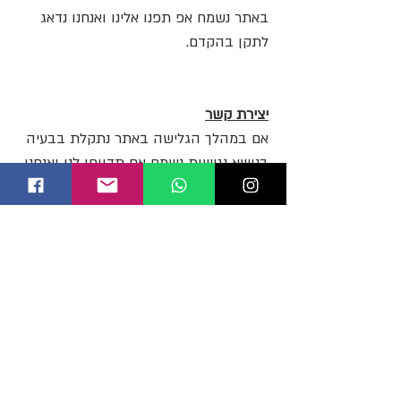
באתר נשמח אפ תפנו אלינו ואנחנו נדאג
לתקן בהקדם.
יצירת קשר
אם במהלך הגלישה באתר נתקלת בבעיה
בנושא נגישות נשמח אם תדווחו לנו ואנחנו
נדאג לתקן בהקדם.
פרטים של רכז נגישות בארגון
שם: רוית שני לוי
טלפון:
050-7908430
info@orifund.org
Contact
Ori Fund
Online form
About us