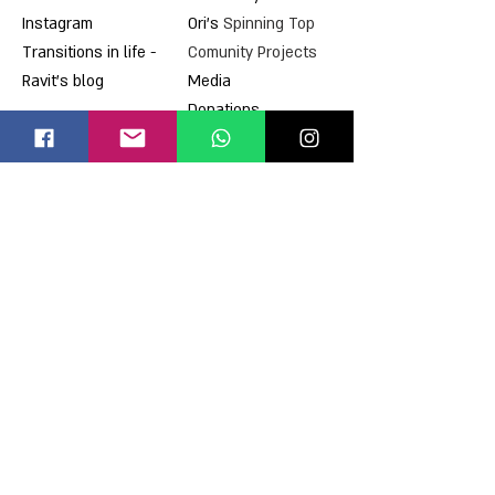
Instagram
Ori's
Spinning Top
Transitions in life -
Comunity Projects
Ravit's blog
Media
Donations
Contact
Mitochondrial diseases
What is a mitochondrial
disease
List of diseases
Signs and diagnosis