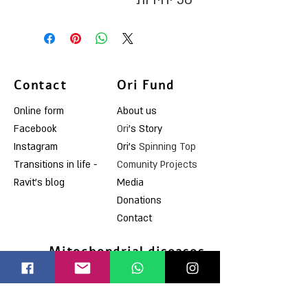
50 יחידות
Contact
Ori Fund
Online form
About us
Facebook
Ori
's Story
Instagram
Ori's
Spinning Top
Transitions in life -
Comunity Projects
Ravit's blog
Media
Donations
Contact
Mitochondrial diseases
What is a mitochondrial
disease